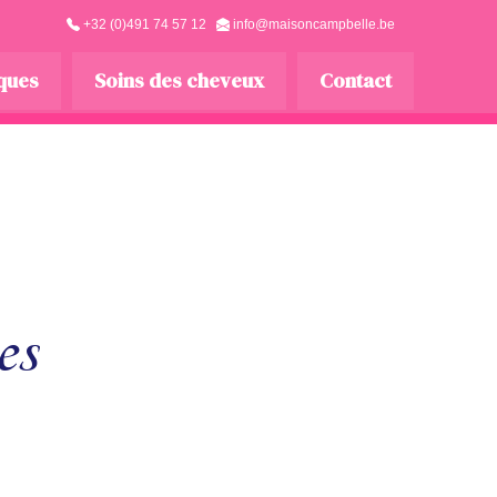
+32 (0)491 74 57 12
info@maisoncampbelle.be
iques
Soins des cheveux
Contact
es